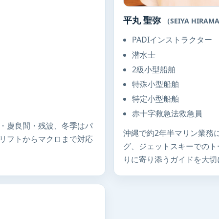
平丸 聖弥
（SEIYA HIRAM
PADIインストラクター
潜水士
2級小型船舶
特殊小型船舶
特定小型船舶
赤十字救急法救急員
・慶良間・残波、冬季はパ
沖縄で約2年半マリン業務
リフトからマクロまで対応
グ、ジェットスキーでのト
りに寄り添うガイドを大切